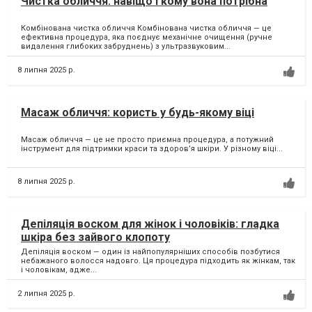
Комбінована чистка обличчя Комбінована чистка обличчя — це
ефективна процедура, яка поєднує механічне очищення (ручне
видалення глибоких забруднень) з ультразвуковим...
8 липня 2025 р.
Масаж обличчя: користь у будь-якому віці
Масаж обличчя — це не просто приємна процедура, а потужний
інструмент для підтримки краси та здоров’я шкіри. У різному віці...
8 липня 2025 р.
Депіляція воском для жінок і чоловіків: гладка
шкіра без зайвого клопоту
Депіляція воском — один із найпопулярніших способів позбутися
небажаного волосся надовго. Ця процедура підходить як жінкам, так
і чоловікам, адже...
2 липня 2025 р.