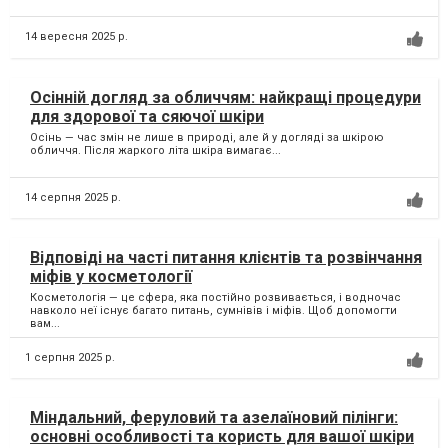
14 вересня 2025 р.
Осінній догляд за обличчям: найкращі процедури
для здорової та сяючої шкіри
Осінь — час змін не лише в природі, але й у догляді за шкірою
обличчя. Після жаркого літа шкіра вимагає...
14 серпня 2025 р.
Відповіді на часті питання клієнтів та розвінчання
міфів у косметології
Косметологія — це сфера, яка постійно розвивається, і водночас
навколо неї існує багато питань, сумнівів і міфів. Щоб допомогти
вам...
1 серпня 2025 р.
Міндальний, феруловий та азелаїновий пілінги:
основні особливості та користь для вашої шкіри
Косметологічні пілінги — важлива частина догляду за шкірою, яка
допомагає очистити пори, оновити клітинний шар і покращити