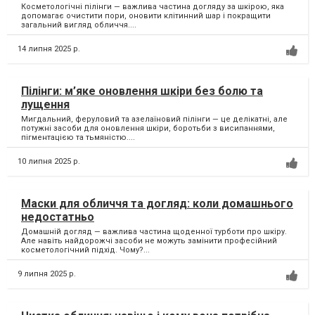
загальний вигляд обличчя....
14 липня 2025 р.
Пілінги: м’яке оновлення шкіри без болю та
лущення
Мигдальний, феруловий та азелаїновий пілінги — це делікатні, але
потужні засоби для оновлення шкіри, боротьби з висипаннями,
пігментацією та тьмяністю....
10 липня 2025 р.
Маски для обличчя та догляд: коли домашнього
недостатньо
Домашній догляд — важлива частина щоденної турботи про шкіру.
Але навіть найдорожчі засоби не можуть замінити професійний
косметологічний підхід. Чому?...
9 липня 2025 р.
Чистка обличчя: навіщо і кому вона потрібна