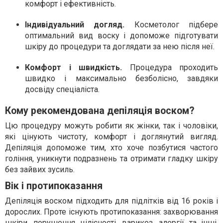
Індивідуальний догляд.
Косметолог підбере
оптимальний вид воску і допоможе підготувати
шкіру до процедури та доглядати за нею після неї.
Комфорт і швидкість.
Процедура проходить
швидко і максимально безболісно, завдяки
досвіду спеціаліста.
Кому рекомендована депіляція воском?
Цю процедуру можуть робити як жінки, так і чоловіки,
які цінують чистоту, комфорт і доглянутий вигляд.
Депіляція допоможе тим, хто хоче позбутися частого
гоління, уникнути подразнень та отримати гладку шкіру
без зайвих зусиль.
Вік і протипоказання
Депіляція воском підходить для підлітків від 16 років і
дорослих. Проте існують протипоказання: захворювання
шкіри, порушення цілісності, варикоз, алергії та інші.
Консультація косметолога перед процедурою є