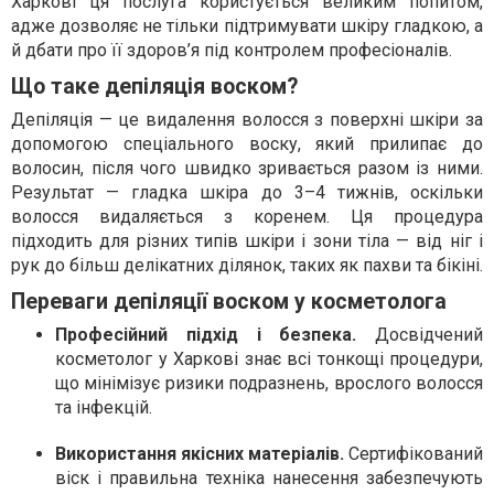
й дбати про її здоров’я під контролем професіоналів.
Що таке депіляція воском?
Депіляція — це видалення волосся з поверхні шкіри за
допомогою спеціального воску, який прилипає до
волосин, після чого швидко зривається разом із ними.
Результат — гладка шкіра до 3–4 тижнів, оскільки
волосся видаляється з коренем. Ця процедура
підходить для різних типів шкіри і зони тіла — від ніг і
рук до більш делікатних ділянок, таких як пахви та бікіні.
Переваги депіляції воском у косметолога
Професійний підхід і безпека.
Досвідчений
косметолог у Харкові знає всі тонкощі процедури,
що мінімізує ризики подразнень, врослого волосся
та інфекцій.
Використання якісних матеріалів.
Сертифікований
віск і правильна техніка нанесення забезпечують
комфорт і ефективність.