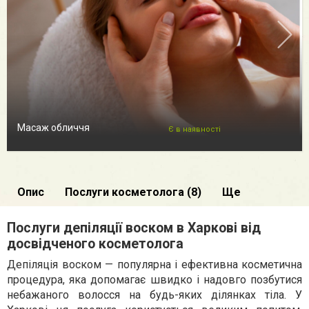
Масаж обличчя
Є в наявності
Опис
Послуги косметолога (8)
Ще
Послуги депіляції воском в Харкові від
досвідченого косметолога
Депіляція воском — популярна і ефективна косметична
процедура, яка допомагає швидко і надовго позбутися
небажаного волосся на будь-яких ділянках тіла. У
Харкові ця послуга користується великим попитом,
адже дозволяє не тільки підтримувати шкіру гладкою, а