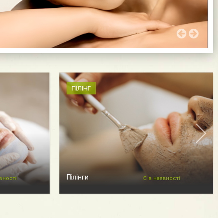
ПІЛІНГ
Пілінги
вності
Є в наявності
толога
Чистка обличчя Харків
Ще