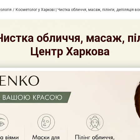
ологія
Косметолог у Харкові | Чистка обличчя, масаж, пілінги, депіляція в
Чистка обличчя, масаж, піл
Центр Харкова