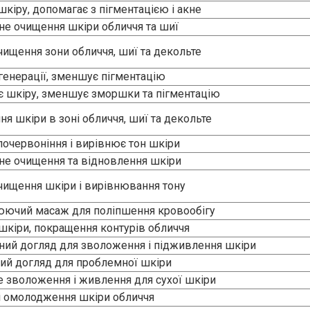
чищення зони обличчя, шиї та декольте
генерації, зменшує пігментацію
 шкіру, зменшує зморшки та пігментацію
ня шкіри в зоні обличчя, шиї та декольте
очервоніння і вирівнює тон шкіри
е очищення та відновлення шкіри
чищення шкіри і вирівнювання тону
ючий масаж для поліпшення кровообігу
шкіри, покращення контурів обличчя
ий догляд для зволоження і підживлення шкіри
ий догляд для проблемної шкіри
е зволоження і живлення для сухої шкіри
і омолодження шкіри обличчя
й метод введення активних речовин у шкіру