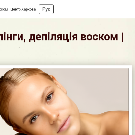
Рус
оском | Центр Харкова
інги, депіляція воском |