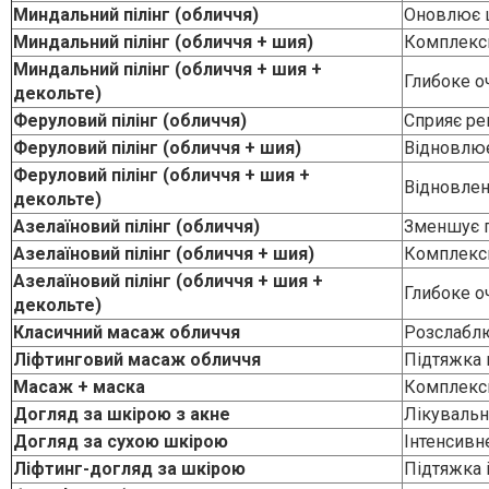
Миндальний пілінг (обличчя + шия +
Глибоке о
декольте)
Феруловий пілінг (обличчя)
Сприяє ре
Феруловий пілінг (обличчя + шия)
Відновлює
Феруловий пілінг (обличчя + шия +
Відновлен
декольте)
Азелаїновий пілінг (обличчя)
Зменшує п
Азелаїновий пілінг (обличчя + шия)
Комплексн
Азелаїновий пілінг (обличчя + шия +
Глибоке о
декольте)
Класичний масаж обличчя
Розслаблю
Ліфтинговий масаж обличчя
Підтяжка 
Масаж + маска
Комплексн
Догляд за шкірою з акне
Лікувальн
Догляд за сухою шкірою
Інтенсивн
Ліфтинг-догляд за шкірою
Підтяжка 
Фонофорез (зволоження, живлення,
Аппаратни
ліфтинг)