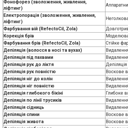
Електропорація (зволоження, живлення,
Неголкова
ліфтинг)
Фарбування вій (RefectoCil, Zola)
Довготрив
Корекція брів
Моделюва
Фарбування брів (RefectoCil, Zola)
Стійке фа
Депіляція (волосся в носі та вухах)
Видалення
Депіляція під пахвами
Видалення
Депіляція рук до ліктя
Депіляція
Депіляція рук повністю
Воскове в
Депіляція ніг до колін
Видалення
Депіляція ніг повністю
Видалення 
Депіляція глибокого бікіні
Глибоке ви
Депіляція по лінії трусиків
Видалення
Депіляція сідниць
Видалення
Депіляція спини
Воскове в
Депіляція живота
Воскове в
Депіляція підборіддя
Видалення
Депіляція верхньої губи
Видалення