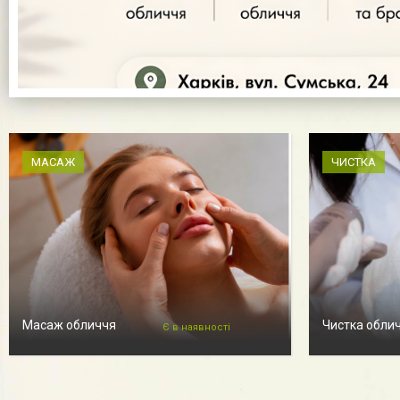
МАСАЖ
ЧИСТКА
Масаж обличчя
Чистка обли
Є в наявності
Опис
Послуги косметолога (8)
Відгук