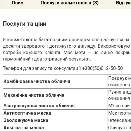
Послуги та ціни
Я косметолог із багаторічним досвідом, спеціалізуюся н
досягти здорового і доглянутого вигляду. Використовую т
потреби кожного клієнта. Моя мета — не лише покращ
гармонійний і довготривалий результат.
Телефон для запису та консультації
+380(50)012-50-50
Поєднує м
Комбінована чистка обличчя
очищення
Ручне вид
Механічна чистка обличчя
очищення
Ультразвукова чистка обличчя
М'яке очи
Антисептична маска
Має проти
Зволожуюча маска
Інтенсивн
Альгінатна маска
Очищує і 
Миндальний пілінг (обличчя)
Оновлює ш
Миндальний пілінг (обличчя + шия)
Комплексн