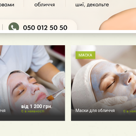
МАСКА
від 1 200 грн.
ччя
Маски для обличчя
Є в наявності
Є в ная
и (6)
Новини та статті (11)
Контакти косме