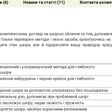
а комплексному догляді за шкірою обличчя та тіла, допомаг
ільки перевірені методи і якісні засоби, орієнтуючись на 
ити стан шкіри, але й підкреслити вашу природну крас
еханічний і ультразвуковий методи для глибокого
 шкіри
алення забруднень і чорних крапок для глибокого
щення шкіри за допомогою ультразвуку без пошкоджень
запальну дію, допомагає при проблемній шкірі
о зволожує шкіру, надає свіжість і пружність
підтягує шкіру, насичує корисними речовинами
кіру, допомагає з пігментацією і акне
е очищення шкіри обличчя та шиї