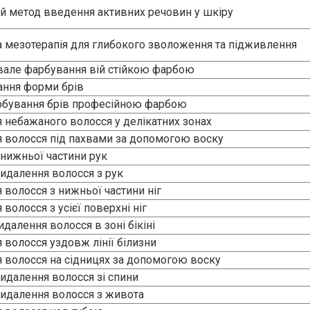
 мезотерапія для глибокого зволоження та підживлення
але фарбування вій стійкою фарбою
ння форми брів
рбування брів професійною фарбою
 небажаного волосся у делікатних зонах
 волосся під пахвами за допомогою воску
 нижньої частини рук
идалення волосся з рук
 волосся з нижньої частини ніг
волосся з усієї поверхні ніг
далення волосся в зоні бікіні
 волосся уздовж лінії білизни
 волосся на сідницях за допомогою воску
идалення волосся зі спини
идалення волосся з живота
 волосся над губою
 волосся над губою