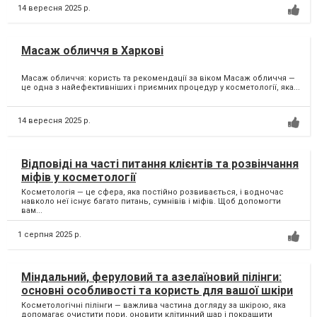
14 вересня 2025 р.
Масаж обличчя в Харкові
Масаж обличчя: користь та рекомендації за віком Масаж обличчя —
це одна з найефективніших і приємних процедур у косметології, яка...
14 вересня 2025 р.
Відповіді на часті питання клієнтів та розвінчання
міфів у косметології
Косметологія — це сфера, яка постійно розвивається, і водночас
навколо неї існує багато питань, сумнівів і міфів. Щоб допомогти
вам...
1 серпня 2025 р.
Міндальний, феруловий та азелаїновий пілінги:
основні особливості та користь для вашої шкіри
Косметологічні пілінги — важлива частина догляду за шкірою, яка
допомагає очистити пори, оновити клітинний шар і покращити