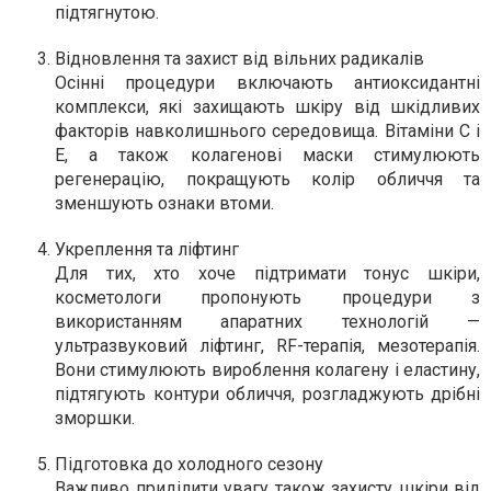
підтягнутою.
Відновлення та захист від вільних радикалів
Осінні процедури включають антиоксидантні
комплекси, які захищають шкіру від шкідливих
факторів навколишнього середовища. Вітаміни С і
Е, а також колагенові маски стимулюють
регенерацію, покращують колір обличчя та
зменшують ознаки втоми.
Укреплення та ліфтинг
Для тих, хто хоче підтримати тонус шкіри,
косметологи пропонують процедури з
використанням апаратних технологій —
ультразвуковий ліфтинг, RF-терапія, мезотерапія.
Вони стимулюють вироблення колагену і еластину,
підтягують контури обличчя, розгладжують дрібні
зморшки.
Підготовка до холодного сезону
Важливо приділити увагу також захисту шкіри від