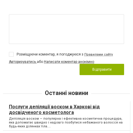
Розміщуючи коментар, я погоджуюся з
Правилами сайту
Авторизуватись
або
Написати коментар анонімно
Відправити
Останні новини
Послуги депіляції воском в Харкові від
досвідченого косметолога
Депіляція воском — популярна і ефективна косметична процедура,
яка допомагає швидко і надовго позбутися небажаного волосся на
будь-яких ділянках тіла....