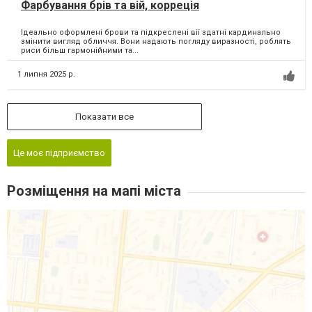
Фарбування брів та вій, корреція
Ідеально оформлені брови та підкреслені вії здатні кардинально
змінити вигляд обличчя. Вони надають погляду виразності, роблять
риси більш гармонійними та...
1 липня 2025 р.
Показати все
Це моє підприємство
Розміщення на мапі міста