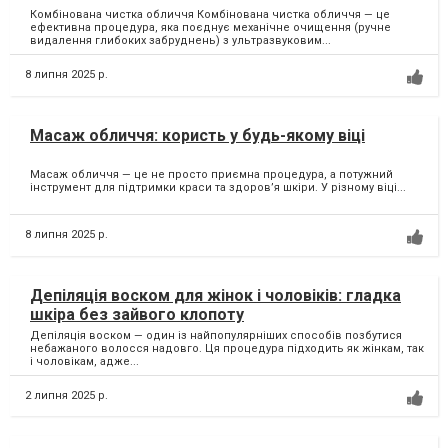
Комбінована чистка обличчя Комбінована чистка обличчя — це
ефективна процедура, яка поєднує механічне очищення (ручне
видалення глибоких забруднень) з ультразвуковим...
8 липня 2025 р.
Масаж обличчя: користь у будь-якому віці
Масаж обличчя — це не просто приємна процедура, а потужний
інструмент для підтримки краси та здоров’я шкіри. У різному віці...
8 липня 2025 р.
Депіляція воском для жінок і чоловіків: гладка
шкіра без зайвого клопоту
Депіляція воском — один із найпопулярніших способів позбутися
небажаного волосся надовго. Ця процедура підходить як жінкам, так
і чоловікам, адже...
2 липня 2025 р.