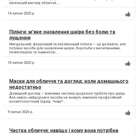
загальний вигляд обличчя....
14 липня 2025 р.
Пілінги: м’яке оновлення шкіри без болю та
лущення
Мигдальний, феруловий та азелаїновий пілінги — це делікатні, але
потужні засоби для оновлення шкіри, боротьби з висипаннями,
пігментацією та тьмяністю....
10 липня 2025 р.
Маски для обличчя та догляд: коли домашнього
недостатньо
Домашній догляд — важлива частина щоденної турботи про шкіру.
Але навіть найдорожчі засоби не можуть замінити професійний
косметологічний підхід. Чому?...
9 липня 2025 р.
Чистка обличчя: навіщо і кому вона потрібна